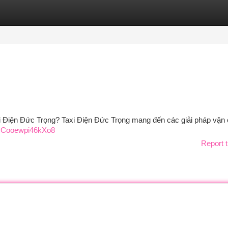
tegories
Register
Login
ại Điện Đức Trọng? Taxi Điện Đức Trọng mang đến các giải pháp vận
2JCooewpi46kXo8
Report t