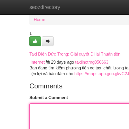
seozdirectory
Home
New Site Listings
Add Site
Ca
Home
1
Taxi Điện Đức Trọng: Giải quyết Đi lại Thuận tiện
Internet
29 days ago
taxiinctrng050663
Bạn đang tìm kiếm phương tiện xe taxi chất lượng t
tiện lợi và bảo đảm cho
https://maps.app.goo.gl/vC
Comments
Submit a Comment