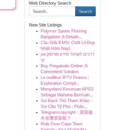
Web Directory Search
Search
New Site Listings
Polymer Sports Flooring
Bangalore: A Detaile...
Cầu Giải 8 MN: Chốt Lô Đẹp
Nhất Hôm Nay!
דרכים לשחזר מידע מדיסק און
קי
Buy Pregabalin Online: A
Convenient Solution
Le meilleur IPTV France :
Exploration Compl...
Menyelami Keseruan API22
Sebagai Wahana Bermain...
Soi Bạch Thủ Tham Khảo -
Soi Cầu Tỷ Phú : Phân...
Telegramcopyright：最新版
本在哪里获取？
Rule Over Cape Town
Search : Your Digital Ma...