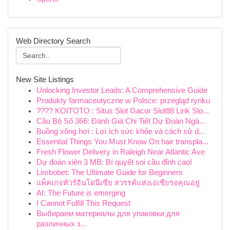
Web Directory Search
New Site Listings
Unlocking Investor Leads: A Comprehensive Guide
Produkty farmaceutyczne w Polsce: przegląd rynku
???? KOITOTO : Situs Slot Gacor Slot88 Link Slo...
Cầu Bộ Số 366: Đánh Giá Chi Tiết Dự Đoán Ngà...
Buồng xông hơi : Lợi ích sức khỏe và cách sử d...
Essential Things You Must Know On hair transpla...
Fresh Flower Delivery in Raleigh Near Atlantic Ave
Dự đoán xiên 3 MB: Bí quyết soi cầu đỉnh cao!
Limbobet: The Ultimate Guide for Beginners
แพ็คเกจทัวร์อินโดนีเซีย สวรรค์แห่งเอเชียรอคุณอยู่
AI: The Future is emerging
I Cannot Fulfill This Request
Выбираем материалы для упаковки для
различных з...