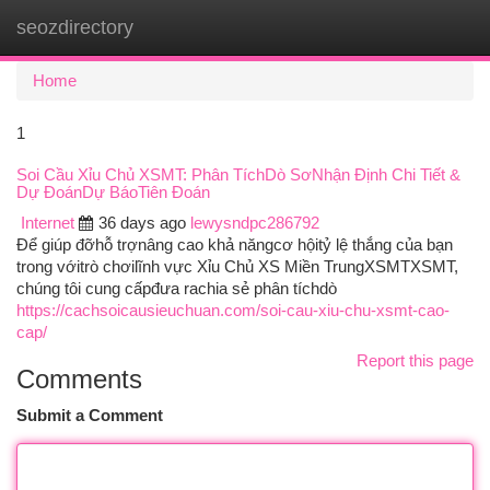
seozdirectory
Togg
navi
Home
1
Soi Cầu Xỉu Chủ XSMT: Phân TíchDò SơNhận Định Chi Tiết &
Dự ĐoánDự BáoTiên Đoán
Internet
36 days ago
lewysndpc286792
Để giúp đỡhỗ trợnâng cao khả năngcơ hộitỷ lệ thắng của bạn
trong vớitrò chơilĩnh vực Xỉu Chủ XS Miền TrungXSMTXSMT,
chúng tôi cung cấpđưa rachia sẻ phân tíchdò
https://cachsoicausieuchuan.com/soi-cau-xiu-chu-xsmt-cao-
cap/
Report this page
Comments
Submit a Comment