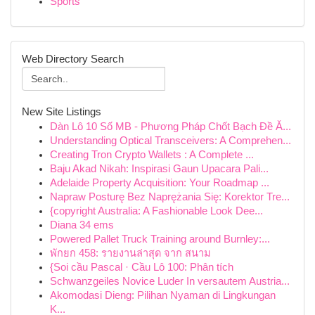
Sports
Web Directory Search
New Site Listings
Dàn Lô 10 Số MB - Phương Pháp Chốt Bạch Đề Ă...
Understanding Optical Transceivers: A Comprehen...
Creating Tron Crypto Wallets : A Complete ...
Baju Akad Nikah: Inspirasi Gaun Upacara Pali...
Adelaide Property Acquisition: Your Roadmap ...
Napraw Posturę Bez Naprężania Się: Korektor Tre...
{copyright Australia: A Fashionable Look Dee...
Diana 34 ems
Powered Pallet Truck Training around Burnley:...
พักยก 458: รายงานล่าสุด จาก สนาม
{Soi cầu Pascal · Cầu Lô 100: Phân tích
Schwanzgeiles Novice Luder In versautem Austria...
Akomodasi Dieng: Pilihan Nyaman di Lingkungan
K...