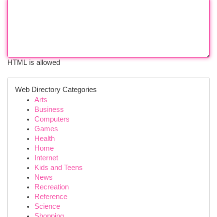
HTML is allowed
Web Directory Categories
Arts
Business
Computers
Games
Health
Home
Internet
Kids and Teens
News
Recreation
Reference
Science
Shopping