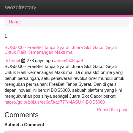
seozdirectory
Togg
navi
Home
1
BOS5000 - FreeBet Tanpa Syarat: Juara Slot Gacor Sejati
Untuk Raih Kemenangan Maksimal!
Internet
278 days ago
aaron4a08fqa9
BOS5000 - FreeBet Tanpa Syarat: Juara Slot Gacor Sejati
Untuk Raih Kemenangan Maksimal! Di dunia slot online yang
penuh persaingan, satu penawaran revolusioner muncul untuk
mengubah permainan: FreeBet Tanpa Syarat. Dan di garis
depan inovasi ini berdiri BOS5000, sebuah platform yang kini
mengukuhkan posisinya sebagai Juara Slot Gacor berkat
https://go.bubbl.us/ee6af3/ac77?/MASUK-BOS5000
Report this page
Comments
Submit a Comment