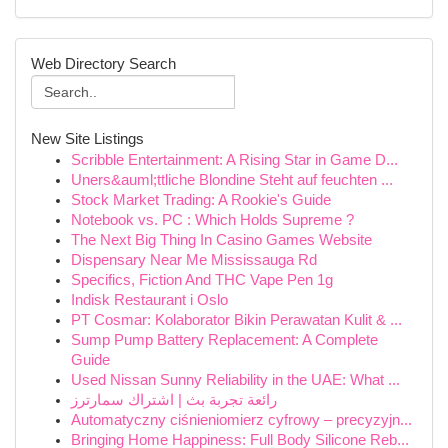
Web Directory Search
New Site Listings
Scribble Entertainment: A Rising Star in Game D...
Uners&auml;ttliche Blondine Steht auf feuchten ...
Stock Market Trading: A Rookie's Guide
Notebook vs. PC : Which Holds Supreme ?
The Next Big Thing In Casino Games Website
Dispensary Near Me Mississauga Rd
Specifics, Fiction And THC Vape Pen 1g
Indisk Restaurant i Oslo
PT Cosmar: Kolaborator Bikin Perawatan Kulit & ...
Sump Pump Battery Replacement: A Complete
Guide
Used Nissan Sunny Reliability in the UAE: What ...
رائعة تجربة بث | اشتراك سمارترز
Automatyczny ciśnieniomierz cyfrowy – precyzyjn...
Bringing Home Happiness: Full Body Silicone Reb...