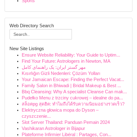
Sports
Web Directory Search
New Site Listings
Ensure Website Reliability: Your Guide to Uptim...
Find Your Future: Astrologers in Newton, MA
مهر گستر ایران: یک راهنمای کامل
Kısırlığın Gizli Nedenleri: Çözüm Yolları
Your Jamaican Escape: Finding the Perfect Vacat...
Family Salon in Bhiwadi | Bridal Makeup & Best ...
Bbq Cleansing: Why A specialist Cleanse Can mak...
Pudełko Menu z trzciny cukrowej – idealne do pa...
สล็อตpg สุดฮิต: ทำไมถึงได้รับความนิยมอย่างรวดเร็ว?
Elektryczna głowica mopa do Dyson –
czyszczenie...
Slot Server Thailand: Panduan Pemain 2024
Vashikaran Astrologer in Bijapur
Plateforme Infirmier Libéral : Partages, Con...