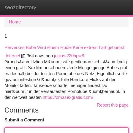
seozdirectory
Togg
navi
Home
1
Perverses Babe Wird einem Rudel Kerle extrem hart gebumst
Internet
364 days ago
juniust220hpw8
Grunds&auml;tzlich M&uuml;sste gentleman sich st&auml;ndig
einen gratis Sexfilm anschauen. Jede Menge gierige Babes gibt
es deshalb bei der tollsten Pornotube des Netz. Eigentlich sollte
guy auf intestine Gl&uuml;ck tolle Hardcore Flicks auf den
Monitor laden. Tausende scharfe Teenager findest Du
hierf&uuml;r in der versautesten Pornotube &uuml;berhaupt. In
der weltweit besten
https://omasexgratis.com/
Report this page
Comments
Submit a Comment