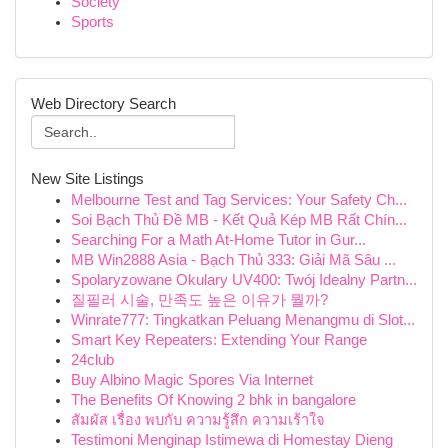
Society
Sports
Web Directory Search
New Site Listings
Melbourne Test and Tag Services: Your Safety Ch...
Soi Bạch Thủ Đề MB - Kết Quả Kép MB Rất Chín...
Searching For a Math At-Home Tutor in Gur...
MB Win2888 Asia - Bạch Thủ 333: Giải Mã Sâu ...
Spolaryzowane Okulary UV400: Twój Idealny Partn...
질필러 시술, 만족도 높은 이유가 뭘까?
Winrate777: Tingkatkan Peluang Menangmu di Slot...
Smart Key Repeaters: Extending Your Range
24club
Buy Albino Magic Spores Via Internet
The Benefits Of Knowing 2 bhk in bangalore
สัมผัส เรื่อง พบกับ ความรู้สึก ความเร้าใจ
Testimoni Menginap Istimewa di Homestay Dieng