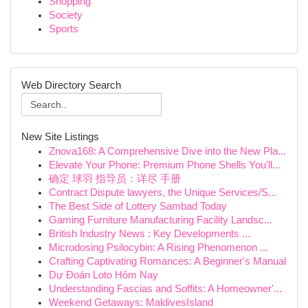
Shopping
Society
Sports
Web Directory Search
New Site Listings
Znova168: A Comprehensive Dive into the New Pla...
Elevate Your Phone: Premium Phone Shells You'll...
确定 球羽 指导员：详尽 手册
Contract Dispute lawyers, the Unique Services/S...
The Best Side of Lottery Sambad Today
Gaming Furniture Manufacturing Facility Landsc...
British Industry News : Key Developments ...
Microdosing Psilocybin: A Rising Phenomenon ...
Crafting Captivating Romances: A Beginner's Manual
Dự Đoán Loto Hôm Nay
Understanding Fascias and Soffits: A Homeowner'...
Weekend Getaways: MaldivesIsland