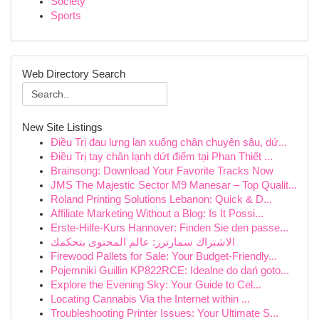
Society
Sports
Web Directory Search
New Site Listings
Điều Trị đau lưng lan xuống chân chuyên sâu, dứ...
Điều Trị tay chân lạnh dứt điểm tại Phan Thiết ...
Brainsong: Download Your Favorite Tracks Now
JMS The Majestic Sector M9 Manesar – Top Qualit...
Roland Printing Solutions Lebanon: Quick & D...
Affiliate Marketing Without a Blog: Is It Possi...
Erste-Hilfe-Kurs Hannover: Finden Sie den passe...
الاشتراك سمارترز: عالم المحتوى بتحكمك
Firewood Pallets for Sale: Your Budget-Friendly...
Pojemniki Guillin KP822RCE: Idealne do dań goto...
Explore the Evening Sky: Your Guide to Cel...
Locating Cannabis Via the Internet within ...
Troubleshooting Printer Issues: Your Ultimate S...