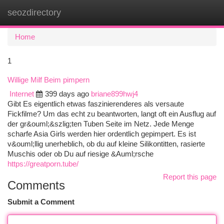
seozdirectory
Togg
navi
Home
1
Willige Milf Beim pimpern
Internet
399 days ago
briane899hwj4
Gibt Es eigentlich etwas faszinierenderes als versaute
Fickfilme? Um das echt zu beantworten, langt oft ein Ausflug auf
der gr&ouml;&szlig;ten Tuben Seite im Netz. Jede Menge
scharfe Asia Girls werden hier ordentlich gepimpert. Es ist
v&ouml;llig unerheblich, ob du auf kleine Silikontitten, rasierte
Muschis oder ob Du auf riesige &Auml;rsche
https://greatporn.tube/
Report this page
Comments
Submit a Comment