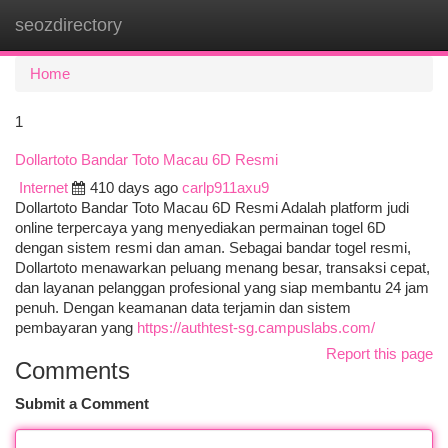
seozdirectory
Togg
navi
Home
1
Dollartoto Bandar Toto Macau 6D Resmi
Internet
410 days ago
carlp911axu9
Dollartoto Bandar Toto Macau 6D Resmi Adalah platform judi
online terpercaya yang menyediakan permainan togel 6D
dengan sistem resmi dan aman. Sebagai bandar togel resmi,
Dollartoto menawarkan peluang menang besar, transaksi cepat,
dan layanan pelanggan profesional yang siap membantu 24 jam
penuh. Dengan keamanan data terjamin dan sistem
pembayaran yang
https://authtest-sg.campuslabs.com/
Report this page
Comments
Submit a Comment